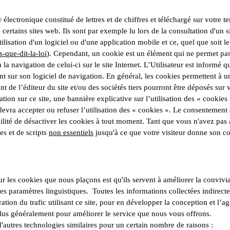
électronique constitué de lettres et de chiffres et téléchargé sur votre te
ertains sites web. Ils sont par exemple lu lors de la consultation d'un sit
utilisation d'un logiciel ou d'une application mobile et ce, quel que soit l
s-que-dit-la-loi
). Cependant, u
n cookie est un élément qui ne permet pas d
 la navigation de celui-ci sur le site Internet. L’Utilisateur est informé que
t sur son logiciel de navigation.
En général, les cookies permettent à un
 de l’éditeur du site et/ou des sociétés tiers pourront être déposés sur 
tion sur ce site, une bannière explicative sur l’utilisation des « cookies
t devra accepter ou refuser l’utilisation des « cookies ». Le consentemen
ibilité de désactiver les cookies à tout moment.​ Tant que vous n'avez pas 
es et de scripts
non essentiels
jusqu'à ce que votre visiteur donne son c
ur les cookies que nous plaçons est qu'ils servent à améliorer la convivi
les paramètres linguistiques.
Toutes les informations collectées indirect
ration du trafic utilisant ce site, pour en développer la conception et l’a
 plus généralement pour améliorer le service que nous vous offrons.
'autres technologies similaires pour un certain nombre de raisons :