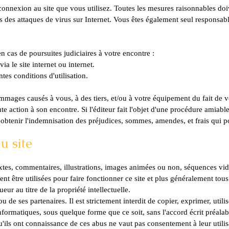
connexion au site que vous utilisez. Toutes les mesures raisonnables do
 des attaques de virus sur Internet. Vous êtes également seul responsabl
en cas de poursuites judiciaires à votre encontre :
via le site internet ou internet.
tes conditions d'utilisation.
mmages causés à vous, à des tiers, et/ou à votre équipement du fait de v
te action à son encontre. Si l'éditeur fait l'objet d'une procédure amiable 
r obtenir l'indemnisation des préjudices, sommes, amendes, et frais qui po
du site
tes, commentaires, illustrations, images animées ou non, séquences vidé
nt être utilisées pour faire fonctionner ce site et plus généralement tous
ueur au titre de la propriété intellectuelle.
 ou de ses partenaires. Il est strictement interdit de copier, exprimer, util
formatiques, sous quelque forme que ce soit, sans l'accord écrit préalable
'ils ont connaissance de ces abus ne vaut pas consentement à leur utilis