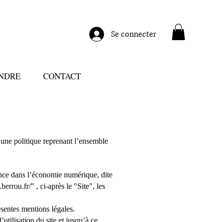
Se connecter
INDRE
CONTACT
e politique reprenant l’ensemble
ance dans l’économie numérique, dite
berrou.fr/"
, ci-après le "Site", les
ésentes mentions légales.
utilisation du site et jusqu’à ce