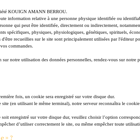
la société KOUIGN AMANN BERROU.
te information relative à une personne physique identifiée ou identifia
sonne qui peut être identifiée, directement ou indirectement, notammen
ents spécifiques, physiques, physiologiques, génétiques, spirituels, éco
d'être recueillies sur le site sont principalement utilisées par l'éditeur 
 de vos commandes.
 sur notre utilisation des données personnelles, rendez-vous sur notre po
remière fois, un cookie sera enregistré sur votre disque dur.
 site (en utilisant le même terminal), notre serveur reconnaîtra le cooki
soit enregistré sur votre disque dur, veuillez choisir l’option correspon
pêcher d’utiliser correctement le site, ou même empêcher toute utilisat
e » ?