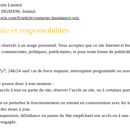
form Limited
 2 D02HX96, Ireland.
t.wix.com/fr/article/contacter-lassistance-wix
ite et responsabilités
nt réservés à un usage personnel. Vous acceptez que ce site Internet et l
ins commerciales, politiques, publicitaires, et pour toute forme de publi
, 7j/7, 24h/24 sauf cas de force majeure, interruption programmée ou no
ur pourra donc à tout moment :
ccès à tout ou partie du site, réserver l’accès au site, ou à certaines par
en perturber le fonctionnement ou entrant en contravention avec les loi
 des mises à jour.
suspension, défaillance ou panne du Site empêchant son accès ou à une d
re engagée.