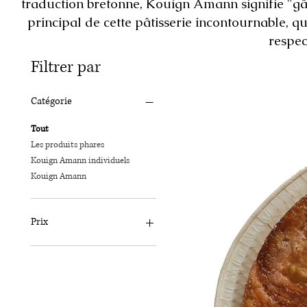
traduction bretonne, Kouign Amann signifie "gâ
principal de cette pâtisserie incontournable, 
respec
Filtrer par
Catégorie
Tout
Les produits phares
Kouign Amann individuels
Kouign Amann
Prix
3 €
10 €