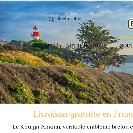
ACCUEIL
NOTRE HISTOIRE
BOUT
Livraison gratuite en Fran
Le Kouign Amann, véritable emblème breton est