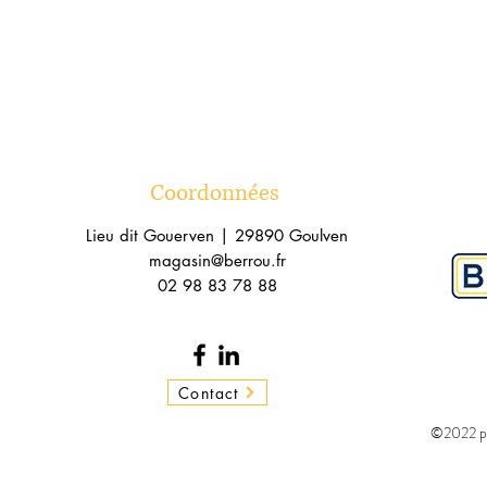
Coordonnées
Lieu dit Gouerven | 29890 Goulven
magasin@berrou.fr
02 98 83 78 88
Contact
©2022 p